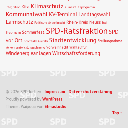
Klimaschutz
Kita
Integration
Klimaschutzprogramm
Kommunalwahl
KV-Terminal
Landtagswahl
Lärmschutz
Rhein-Kreis Neuss
Politische Vorweihnacht
Rosi
SPD-Ratsfraktion
SPD
Sommerfest
Bruchmann
Stadtentwicklung
vor Ort
Stellungnahme
Sporthalle Gierath
Vorweihnacht
Wahlaufruf
Verkehrsentwicklungsplanung
Windenergieanlagen
Wirtschaftsförderung
© 2026 SPD Jüchen -
Impressum
-
Datenschutzerklärung
Proudly powered by
WordPress
Theme: Waipoua von
Elmastudio
Top ↑