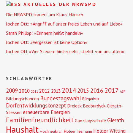
AKTUELLES DER NRWSPD
Die NRWSPD trauert um Klaus Hänsch
Jochen Ott: »Angriff auf unser freies Leben und auf Liebe«
Sarah Philipp: »Erinnern heißt handeln«
Jochen Ott: »Vergessen ist keine Option«
Jochen Ott »Wer Steuern hinterzieht, stiehlt von uns allen«
SCHLAGWÖRTER
2014
2017
2016
2009
2015
2010
2012
2013
2011
ASF
Bundestagswahl
Bildungschancen
Bürgerbus
Dorfentwicklungskonzept
Dreieck Bedburdyck-Gierath-
erneuerbare Energien
Stessen
Familienfreundlichkeit
Gierath
Ganztagsschule
Haushalt
Holger Witting
Hochneukirch
Holger Tesmann