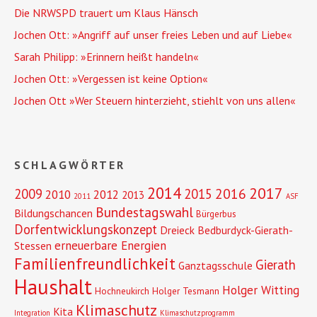
Die NRWSPD trauert um Klaus Hänsch
Jochen Ott: »Angriff auf unser freies Leben und auf Liebe«
Sarah Philipp: »Erinnern heißt handeln«
Jochen Ott: »Vergessen ist keine Option«
Jochen Ott »Wer Steuern hinterzieht, stiehlt von uns allen«
SCHLAGWÖRTER
2014
2017
2016
2009
2015
2010
2012
2013
2011
ASF
Bundestagswahl
Bildungschancen
Bürgerbus
Dorfentwicklungskonzept
Dreieck Bedburdyck-Gierath-
erneuerbare Energien
Stessen
Familienfreundlichkeit
Gierath
Ganztagsschule
Haushalt
Holger Witting
Hochneukirch
Holger Tesmann
Klimaschutz
Kita
Integration
Klimaschutzprogramm