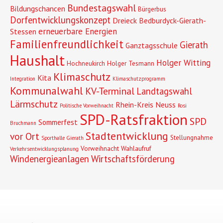
Bundestagswahl
Bildungschancen
Bürgerbus
Dorfentwicklungskonzept
Dreieck Bedburdyck-Gierath-
erneuerbare Energien
Stessen
Familienfreundlichkeit
Gierath
Ganztagsschule
Haushalt
Holger Witting
Hochneukirch
Holger Tesmann
Klimaschutz
Kita
Integration
Klimaschutzprogramm
Kommunalwahl
KV-Terminal
Landtagswahl
Lärmschutz
Rhein-Kreis Neuss
Politische Vorweihnacht
Rosi
SPD-Ratsfraktion
SPD
Sommerfest
Bruchmann
Stadtentwicklung
vor Ort
Stellungnahme
Sporthalle Gierath
Vorweihnacht
Wahlaufruf
Verkehrsentwicklungsplanung
Windenergieanlagen
Wirtschaftsförderung