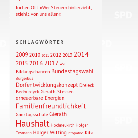
Jochen Ott »Wer Steuern hinterzieht,
stiehlt von uns allen«
SCHLAGWÖRTER
2014
2009
2010
2012
2013
2011
2017
2016
2015
ASF
Bundestagswahl
Bildungschancen
Bürgerbus
Dorfentwicklungskonzept
Dreieck
Bedburdyck-Gierath-Stessen
erneuerbare Energien
Familienfreundlichkeit
Gierath
Ganztagsschule
Haushalt
Hochneukirch
Holger
Holger Witting
Kita
Tesmann
Integration