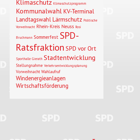
Klimaschutz
Klimaschutzprogramm
Kommunalwahl
KV-Terminal
Lärmschutz
Landtagswahl
Politische
Rhein-Kreis Neuss
Vorweihnacht
Rosi
SPD-
Sommerfest
Bruchmann
Ratsfraktion
SPD vor Ort
Stadtentwicklung
Sporthalle Gierath
Stellungnahme
Verkehrsentwicklungsplanung
Vorweihnacht
Wahlaufruf
Windenergieanlagen
Wirtschaftsförderung