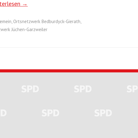
terlesen →
gemein
,
Ortsnetzwerk Bedburdyck-Gierath
,
zwerk Jüchen-Garzweiler