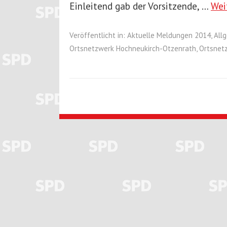
Einleitend gab der Vorsitzende, …
Wei
Veröffentlicht in:
Aktuelle Meldungen 2014
,
All
Ortsnetzwerk Hochneukirch-Otzenrath
,
Ortsnet