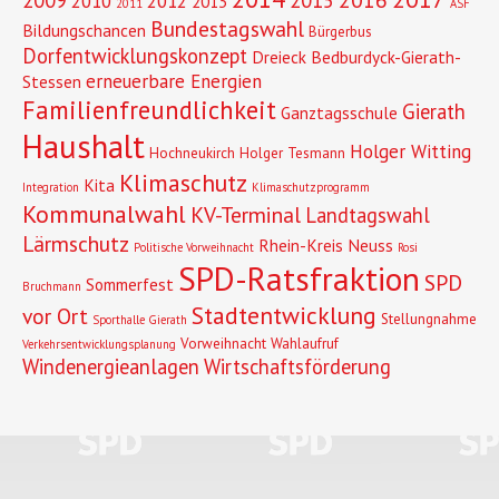
2009
2015
2010
2012
2013
2011
ASF
Bundestagswahl
Bildungschancen
Bürgerbus
Dorfentwicklungskonzept
Dreieck Bedburdyck-Gierath-
erneuerbare Energien
Stessen
Familienfreundlichkeit
Gierath
Ganztagsschule
Haushalt
Holger Witting
Hochneukirch
Holger Tesmann
Klimaschutz
Kita
Integration
Klimaschutzprogramm
Kommunalwahl
KV-Terminal
Landtagswahl
Lärmschutz
Rhein-Kreis Neuss
Politische Vorweihnacht
Rosi
SPD-Ratsfraktion
SPD
Sommerfest
Bruchmann
Stadtentwicklung
vor Ort
Stellungnahme
Sporthalle Gierath
Vorweihnacht
Wahlaufruf
Verkehrsentwicklungsplanung
Windenergieanlagen
Wirtschaftsförderung