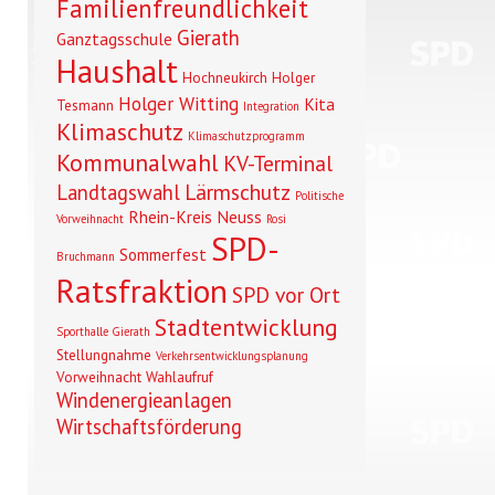
Familienfreundlichkeit
Gierath
Ganztagsschule
Haushalt
Hochneukirch
Holger
Holger Witting
Kita
Tesmann
Integration
Klimaschutz
Klimaschutzprogramm
Kommunalwahl
KV-Terminal
Lärmschutz
Landtagswahl
Politische
Rhein-Kreis Neuss
Vorweihnacht
Rosi
SPD-
Sommerfest
Bruchmann
Ratsfraktion
SPD vor Ort
Stadtentwicklung
Sporthalle Gierath
Stellungnahme
Verkehrsentwicklungsplanung
Vorweihnacht
Wahlaufruf
Windenergieanlagen
Wirtschaftsförderung