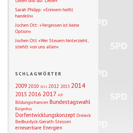
Leben und auf Liebe«
Sarah Philipp: »Erinnern heißt
handeln«
Jochen Ott: »Vergessen ist keine
Option«
Jochen Ott »Wer Steuern hinterzieht,
stiehlt von uns allen«
SCHLAGWÖRTER
2014
2009
2010
2012
2013
2011
2017
2016
2015
ASF
Bundestagswahl
Bildungschancen
Bürgerbus
Dorfentwicklungskonzept
Dreieck
Bedburdyck-Gierath-Stessen
erneuerbare Energien