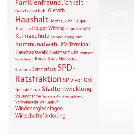
Familienfreundlichkeit
Gierath
Ganztagsschule
Haushalt
Hochneukirch
Holger
Holger Witting
Kita
Tesmann
Integration
Klimaschutz
Klimaschutzprogramm
Kommunalwahl
KV-Terminal
Lärmschutz
Landtagswahl
Politische
Rhein-Kreis Neuss
Vorweihnacht
Rosi
SPD-
Sommerfest
Bruchmann
Ratsfraktion
SPD vor Ort
Stadtentwicklung
Sporthalle Gierath
Stellungnahme
Verkehrsentwicklungsplanung
Vorweihnacht
Wahlaufruf
Windenergieanlagen
Wirtschaftsförderung