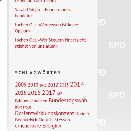
Leben und auf Liebe«
Sarah Philipp: »Erinnern heißt
handeln«
Jochen Ott: »Vergessen ist keine
Option«
Jochen Ott »Wer Steuern hinterzieht,
stiehlt von uns allen«
SCHLAGWÖRTER
2014
2009
2010
2012
2013
2011
2017
2016
2015
ASF
Bundestagswahl
Bildungschancen
Bürgerbus
Dorfentwicklungskonzept
Dreieck
Bedburdyck-Gierath-Stessen
erneuerbare Energien