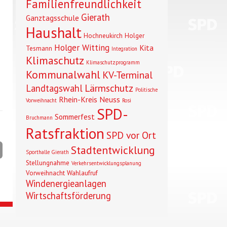
Familienfreundlichkeit
Gierath
Ganztagsschule
Haushalt
Hochneukirch
Holger
Holger Witting
Kita
Tesmann
Integration
Klimaschutz
Klimaschutzprogramm
Kommunalwahl
KV-Terminal
Lärmschutz
Landtagswahl
Politische
Rhein-Kreis Neuss
Vorweihnacht
Rosi
SPD-
Sommerfest
Bruchmann
Ratsfraktion
SPD vor Ort
Stadtentwicklung
Sporthalle Gierath
Stellungnahme
Verkehrsentwicklungsplanung
Vorweihnacht
Wahlaufruf
Windenergieanlagen
Wirtschaftsförderung