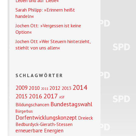
Leben und auf Liebe«
Sarah Philipp: »Erinnern heißt
handeln«
Jochen Ott: »Vergessen ist keine
Option«
Jochen Ott »Wer Steuern hinterzieht,
stiehlt von uns allen«
SCHLAGWÖRTER
2014
2009
2010
2012
2013
2011
2017
2016
2015
ASF
Bundestagswahl
Bildungschancen
Bürgerbus
Dorfentwicklungskonzept
Dreieck
Bedburdyck-Gierath-Stessen
erneuerbare Energien