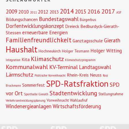
2014
2017
2016
2009
2015
2010
2012
2013
2011
ASF
Bundestagswahl
Bildungschancen
Bürgerbus
Dorfentwicklungskonzept
Dreieck Bedburdyck-Gierath-
erneuerbare Energien
Stessen
Familienfreundlichkeit
Gierath
Ganztagsschule
Haushalt
Holger Witting
Hochneukirch
Holger Tesmann
Klimaschutz
Kita
Integration
Klimaschutzprogramm
Kommunalwahl
KV-Terminal
Landtagswahl
Lärmschutz
Rhein-Kreis Neuss
Politische Vorweihnacht
Rosi
SPD-Ratsfraktion
SPD
Sommerfest
Bruchmann
Stadtentwicklung
vor Ort
Stellungnahme
Sporthalle Gierath
Vorweihnacht
Wahlaufruf
Verkehrsentwicklungsplanung
Windenergieanlagen
Wirtschaftsförderung