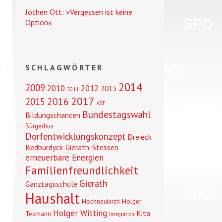
Jochen Ott: »Vergessen ist keine
Option«
SCHLAGWÖRTER
r
2014
2009
2010
2012
2013
2011
2017
2016
2015
ASF
Bundestagswahl
Bildungschancen
Bürgerbus
Dorfentwicklungskonzept
Dreieck
Bedburdyck-Gierath-Stessen
erneuerbare Energien
Familienfreundlichkeit
Gierath
Ganztagsschule
Haushalt
Hochneukirch
Holger
Holger Witting
Kita
Tesmann
Integration