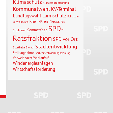
Klimaschutz
Klimaschutzprogramm
Kommunalwahl
KV-Terminal
Lärmschutz
Landtagswahl
Politische
Rhein-Kreis Neuss
Vorweihnacht
Rosi
SPD-
Sommerfest
Bruchmann
Ratsfraktion
SPD vor Ort
Stadtentwicklung
Sporthalle Gierath
Stellungnahme
Verkehrsentwicklungsplanung
Vorweihnacht
Wahlaufruf
Windenergieanlagen
Wirtschaftsförderung