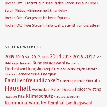
Jochen Ott: »Angriff auf unser freies Leben und auf Liebe«
Sarah Philipp: »Erinnern heißt handeln«
Jochen Ott: »Vergessen ist keine Option«
Jochen Ott »Wer Steuern hinterzieht, stiehlt von uns allen«
SCHLAGWÖRTER
2014
2017
2016
2009
2015
2010
2012
2013
2011
ASF
Bundestagswahl
Bildungschancen
Bürgerbus
Dorfentwicklungskonzept
Dreieck Bedburdyck-Gierath-
erneuerbare Energien
Stessen
Familienfreundlichkeit
Gierath
Ganztagsschule
Haushalt
Holger Witting
Hochneukirch
Holger Tesmann
Klimaschutz
Kita
Integration
Klimaschutzprogramm
Kommunalwahl
KV-Terminal
Landtagswahl