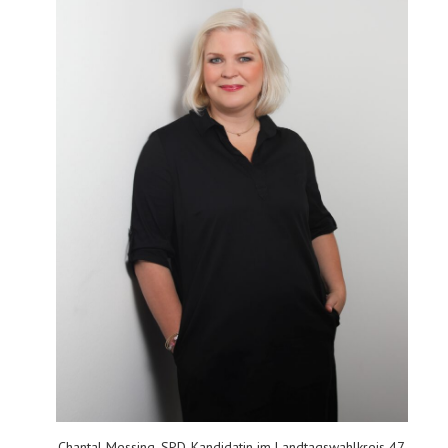
Chantal Messing, SPD-Kandidatin im Landtagswahlkreis 47,