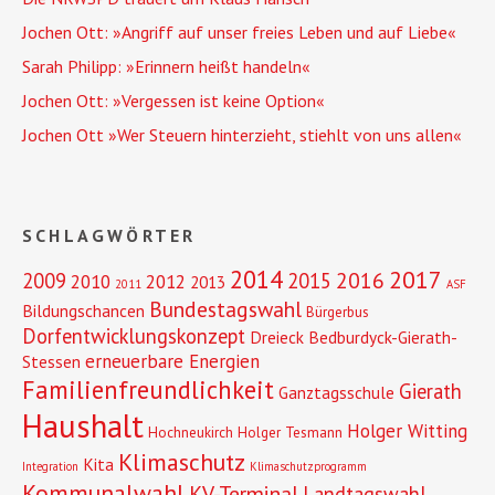
Jochen Ott: »Angriff auf unser freies Leben und auf Liebe«
Sarah Philipp: »Erinnern heißt handeln«
Jochen Ott: »Vergessen ist keine Option«
Jochen Ott »Wer Steuern hinterzieht, stiehlt von uns allen«
SCHLAGWÖRTER
2014
2017
2016
2009
2015
2010
2012
2013
2011
ASF
Bundestagswahl
Bildungschancen
Bürgerbus
Dorfentwicklungskonzept
Dreieck Bedburdyck-Gierath-
erneuerbare Energien
Stessen
Familienfreundlichkeit
Gierath
Ganztagsschule
Haushalt
Holger Witting
Hochneukirch
Holger Tesmann
Klimaschutz
Kita
Integration
Klimaschutzprogramm
Kommunalwahl
KV-Terminal
Landtagswahl