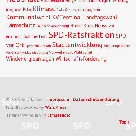
Hochneukirch
Holger Tesmann
Klimaschutz
Kita
Integration
Klimaschutzprogramm
Kommunalwahl
KV-Terminal
Landtagswahl
Lärmschutz
Rhein-Kreis Neuss
Politische Vorweihnacht
Rosi
SPD-Ratsfraktion
SPD
Sommerfest
Bruchmann
Stadtentwicklung
vor Ort
Stellungnahme
Sporthalle Gierath
Vorweihnacht
Wahlaufruf
Verkehrsentwicklungsplanung
Windenergieanlagen
Wirtschaftsförderung
© 2026 SPD Jüchen -
Impressum
-
Datenschutzerklärung
Proudly powered by
WordPress
Theme: Waipoua von
Elmastudio
Top ↑