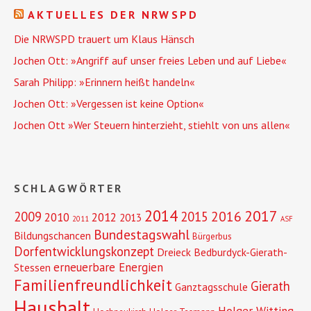
AKTUELLES DER NRWSPD
Die NRWSPD trauert um Klaus Hänsch
Jochen Ott: »Angriff auf unser freies Leben und auf Liebe«
Sarah Philipp: »Erinnern heißt handeln«
Jochen Ott: »Vergessen ist keine Option«
Jochen Ott »Wer Steuern hinterzieht, stiehlt von uns allen«
SCHLAGWÖRTER
2014
2017
2016
2009
2015
2010
2012
2013
2011
ASF
Bundestagswahl
Bildungschancen
Bürgerbus
Dorfentwicklungskonzept
Dreieck Bedburdyck-Gierath-
erneuerbare Energien
Stessen
Familienfreundlichkeit
Gierath
Ganztagsschule
Haushalt
Holger Witting