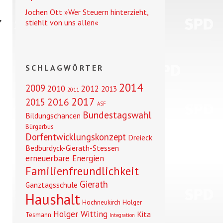
Jochen Ott »Wer Steuern hinterzieht,
,
stiehlt von uns allen«
SCHLAGWÖRTER
2014
2009
2010
2012
2013
2011
2017
2016
2015
ASF
Bundestagswahl
Bildungschancen
Bürgerbus
Dorfentwicklungskonzept
Dreieck
Bedburdyck-Gierath-Stessen
erneuerbare Energien
Familienfreundlichkeit
Gierath
Ganztagsschule
Haushalt
Hochneukirch
Holger
Holger Witting
Kita
Tesmann
Integration