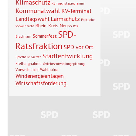
Klimaschutz
Klimaschutzprogramm
Kommunalwahl
KV-Terminal
Lärmschutz
Landtagswahl
Politische
Rhein-Kreis Neuss
Vorweihnacht
Rosi
SPD-
Sommerfest
Bruchmann
Ratsfraktion
SPD vor Ort
Stadtentwicklung
Sporthalle Gierath
Stellungnahme
Verkehrsentwicklungsplanung
Vorweihnacht
Wahlaufruf
Windenergieanlagen
Wirtschaftsförderung