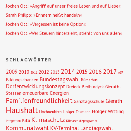
Jochen Ott: »Angriff auf unser freies Leben und auf Liebe«
Sarah Philipp: »Erinnern heißt handeln«
Jochen Ott: »Vergessen ist keine Option«
Jochen Ott »Wer Steuern hinterzieht, stiehlt von uns allen«
SCHLAGWÖRTER
2014
2017
2016
2009
2015
2010
2012
2013
2011
ASF
Bundestagswahl
Bildungschancen
Bürgerbus
Dorfentwicklungskonzept
Dreieck Bedburdyck-Gierath-
erneuerbare Energien
Stessen
Familienfreundlichkeit
Gierath
Ganztagsschule
Haushalt
Holger Witting
Hochneukirch
Holger Tesmann
Klimaschutz
Kita
Integration
Klimaschutzprogramm
Kommunalwahl
KV-Terminal
Landtagswahl