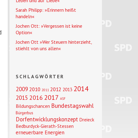
Leben und auf Liebe«
Sarah Philipp: »Erinnern heißt
handeln«
Jochen Ott: »Vergessen ist keine
d
Option«
Jochen Ott »Wer Steuern hinterzieht,
stiehlt von uns allen«
SCHLAGWÖRTER
2014
2009
2010
2012
2013
2011
2017
2016
2015
ASF
Bundestagswahl
Bildungschancen
Bürgerbus
Dorfentwicklungskonzept
Dreieck
Bedburdyck-Gierath-Stessen
erneuerbare Energien