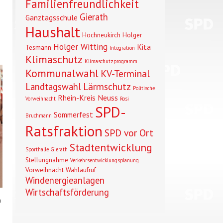
Familienfreundlichkeit
Gierath
Ganztagsschule
Haushalt
Hochneukirch
Holger
Holger Witting
Kita
Tesmann
Integration
Klimaschutz
Klimaschutzprogramm
Kommunalwahl
KV-Terminal
Lärmschutz
Landtagswahl
Politische
Rhein-Kreis Neuss
Vorweihnacht
Rosi
SPD-
Sommerfest
Bruchmann
Ratsfraktion
SPD vor Ort
Stadtentwicklung
Sporthalle Gierath
Stellungnahme
Verkehrsentwicklungsplanung
Vorweihnacht
Wahlaufruf
Windenergieanlagen
Wirtschaftsförderung
n