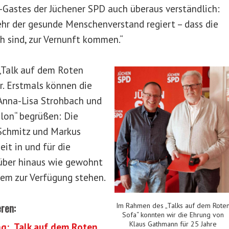
-Gastes der Jüchener SPD auch überaus verständlich:
ehr der gesunde Menschenverstand regiert – dass die
h sind, zur Vernunft kommen.“
 „Talk auf dem Roten
. Erstmals können die
Anna-Lisa Strohbach und
lon“ begrüßen: Die
Schmitz und Markus
it in und für die
rüber hinaus wie gewohnt
tem zur Verfügung stehen.
eren:
Im Rahmen des „Talks auf dem Rote
Sofa“ konnten wir die Ehrung von
Klaus Gathmann für 25 Jahre
g: „Talk auf dem Roten