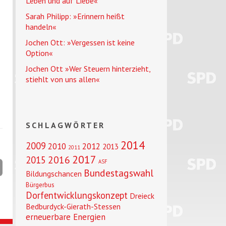
Leben und auf Liebe«
Sarah Philipp: »Erinnern heißt
handeln«
Jochen Ott: »Vergessen ist keine
Option«
Jochen Ott »Wer Steuern hinterzieht,
stiehlt von uns allen«
SCHLAGWÖRTER
2014
2009
2010
2012
2013
2011
2017
2016
2015
ASF
Bundestagswahl
Bildungschancen
Bürgerbus
Dorfentwicklungskonzept
Dreieck
Bedburdyck-Gierath-Stessen
erneuerbare Energien