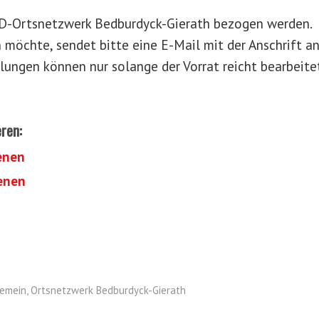
PD-Ortsnetzwerk Bedburdyck-Gierath bezogen werden.
 möchte, sendet bitte eine E-Mail mit der Anschrift a
llungen können nur solange der Vorrat reicht bearbeite
eren:
enen
enen
gemein
,
Ortsnetzwerk Bedburdyck-Gierath