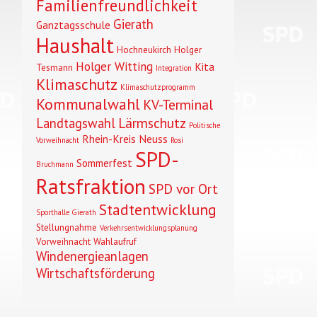
Familienfreundlichkeit
Gierath
Ganztagsschule
Haushalt
Hochneukirch
Holger
Holger Witting
Kita
Tesmann
Integration
Klimaschutz
Klimaschutzprogramm
Kommunalwahl
KV-Terminal
Lärmschutz
Landtagswahl
Politische
Rhein-Kreis Neuss
Vorweihnacht
Rosi
SPD-
Sommerfest
Bruchmann
Ratsfraktion
SPD vor Ort
Stadtentwicklung
Sporthalle Gierath
Stellungnahme
Verkehrsentwicklungsplanung
Vorweihnacht
Wahlaufruf
Windenergieanlagen
Wirtschaftsförderung