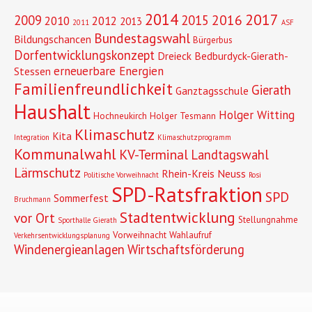
2014
2017
2016
2009
2015
2010
2012
2013
2011
ASF
Bundestagswahl
Bildungschancen
Bürgerbus
Dorfentwicklungskonzept
Dreieck Bedburdyck-Gierath-
erneuerbare Energien
Stessen
Familienfreundlichkeit
Gierath
Ganztagsschule
Haushalt
Holger Witting
Hochneukirch
Holger Tesmann
Klimaschutz
Kita
Integration
Klimaschutzprogramm
Kommunalwahl
KV-Terminal
Landtagswahl
Lärmschutz
Rhein-Kreis Neuss
Politische Vorweihnacht
Rosi
SPD-Ratsfraktion
SPD
Sommerfest
Bruchmann
Stadtentwicklung
vor Ort
Stellungnahme
Sporthalle Gierath
Vorweihnacht
Wahlaufruf
Verkehrsentwicklungsplanung
Windenergieanlagen
Wirtschaftsförderung