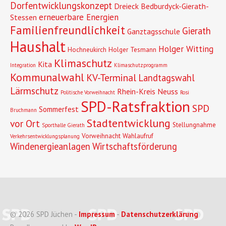
Dorfentwicklungskonzept
Dreieck Bedburdyck-Gierath-
erneuerbare Energien
Stessen
Familienfreundlichkeit
Gierath
Ganztagsschule
Haushalt
Holger Witting
Hochneukirch
Holger Tesmann
Klimaschutz
Kita
Integration
Klimaschutzprogramm
Kommunalwahl
KV-Terminal
Landtagswahl
Lärmschutz
Rhein-Kreis Neuss
Politische Vorweihnacht
Rosi
SPD-Ratsfraktion
SPD
Sommerfest
Bruchmann
Stadtentwicklung
vor Ort
Stellungnahme
Sporthalle Gierath
Vorweihnacht
Wahlaufruf
Verkehrsentwicklungsplanung
Windenergieanlagen
Wirtschaftsförderung
© 2026 SPD Jüchen -
Impressum
-
Datenschutzerklärung