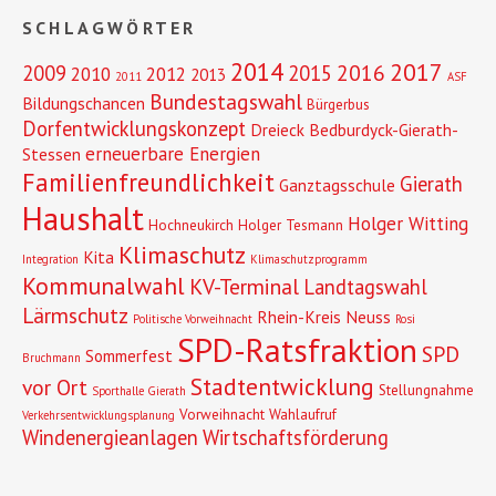
SCHLAGWÖRTER
2014
2017
2016
2009
2015
2010
2012
2013
2011
ASF
Bundestagswahl
Bildungschancen
Bürgerbus
Dorfentwicklungskonzept
Dreieck Bedburdyck-Gierath-
erneuerbare Energien
Stessen
Familienfreundlichkeit
Gierath
Ganztagsschule
Haushalt
Holger Witting
Hochneukirch
Holger Tesmann
Klimaschutz
Kita
Integration
Klimaschutzprogramm
Kommunalwahl
KV-Terminal
Landtagswahl
Lärmschutz
Rhein-Kreis Neuss
Politische Vorweihnacht
Rosi
SPD-Ratsfraktion
SPD
Sommerfest
Bruchmann
Stadtentwicklung
vor Ort
Stellungnahme
Sporthalle Gierath
Vorweihnacht
Wahlaufruf
Verkehrsentwicklungsplanung
Windenergieanlagen
Wirtschaftsförderung