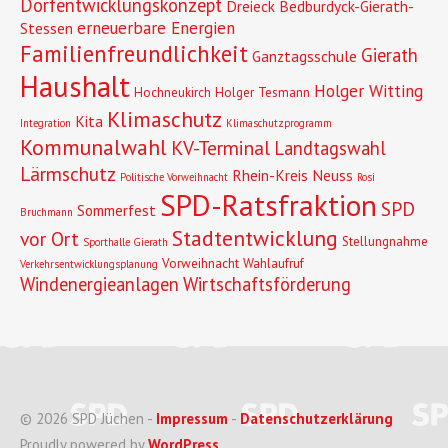
Dorfentwicklungskonzept
Dreieck Bedburdyck-Gierath-
erneuerbare Energien
Stessen
Familienfreundlichkeit
Gierath
Ganztagsschule
Haushalt
Holger Witting
Hochneukirch
Holger Tesmann
Klimaschutz
Kita
Integration
Klimaschutzprogramm
Kommunalwahl
KV-Terminal
Landtagswahl
Lärmschutz
Rhein-Kreis Neuss
Politische Vorweihnacht
Rosi
SPD-Ratsfraktion
SPD
Sommerfest
Bruchmann
Stadtentwicklung
vor Ort
Stellungnahme
Sporthalle Gierath
Vorweihnacht
Wahlaufruf
Verkehrsentwicklungsplanung
Windenergieanlagen
Wirtschaftsförderung
© 2026 SPD Jüchen -
Impressum
-
Datenschutzerklärung
Proudly powered by
WordPress