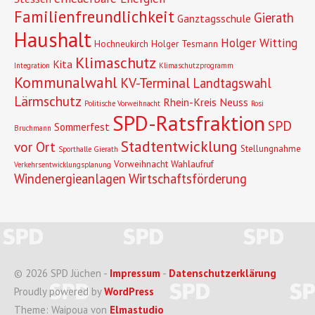
Familienfreundlichkeit
Gierath
Ganztagsschule
Haushalt
Holger Witting
Hochneukirch
Holger Tesmann
Klimaschutz
Kita
Integration
Klimaschutzprogramm
Kommunalwahl
KV-Terminal
Landtagswahl
Lärmschutz
Rhein-Kreis Neuss
Politische Vorweihnacht
Rosi
SPD-Ratsfraktion
SPD
Sommerfest
Bruchmann
Stadtentwicklung
vor Ort
Stellungnahme
Sporthalle Gierath
Vorweihnacht
Wahlaufruf
Verkehrsentwicklungsplanung
Windenergieanlagen
Wirtschaftsförderung
© 2026 SPD Jüchen -
Impressum
-
Datenschutzerklärung
Proudly powered by
WordPress
Theme: Waipoua von
Elmastudio