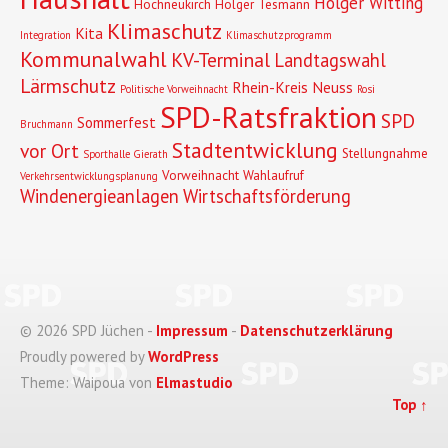
Holger Witting
Hochneukirch
Holger Tesmann
Klimaschutz
Kita
Integration
Klimaschutzprogramm
Kommunalwahl
KV-Terminal
Landtagswahl
Lärmschutz
Rhein-Kreis Neuss
Politische Vorweihnacht
Rosi
SPD-Ratsfraktion
SPD
Sommerfest
Bruchmann
Stadtentwicklung
vor Ort
Stellungnahme
Sporthalle Gierath
Vorweihnacht
Wahlaufruf
Verkehrsentwicklungsplanung
Windenergieanlagen
Wirtschaftsförderung
© 2026 SPD Jüchen -
Impressum
-
Datenschutzerklärung
Proudly powered by
WordPress
Theme: Waipoua von
Elmastudio
Top ↑